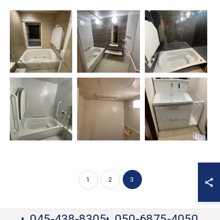
1
2
3
045-438-8305
050-6875-4050