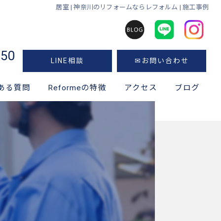
居室 | 神奈川のリフォームならレフォルム | 施工事例
050
LINE相談
✉お問い合わせ
ある質問
Reformeの特徴
アクセス
ブログ
神奈川のリフォーム
キッチン
風呂
トイレ
洗面所