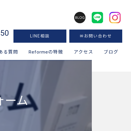
050
LINE相談
✉お問い合わせ
ある質問
Reformeの特徴
アクセス
ブログ
神奈川のリフォーム
キッチン
フォーム
風呂
トイレ
洗面所